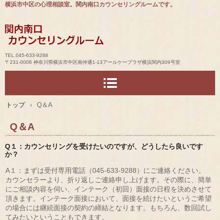
横浜市中区の心理相談室。関内南口カウンセリングルームです。
TEL.045-633-9288
〒231-0006 神奈川県横浜市中区南仲通1-13アールケープラザ横浜関内309号室
トップ
›
Q＆A
Q＆A
Q１：カウンセリングを受けたいのですが、どうしたら良いです
か？
A１：まずは受付専用電話（045-633-9288）にご連絡ください。
カウンセラーより、折り返しご連絡申し上げます。その際に、簡単
にご相談内容を伺い、インテーク（初回）面接の日程を決めさせて
頂きます。インテーク面接において、面接を続けたいというご希望
の場合には継続面接の契約の締結となります。もちろん、数回試し
てみたいということもできます。